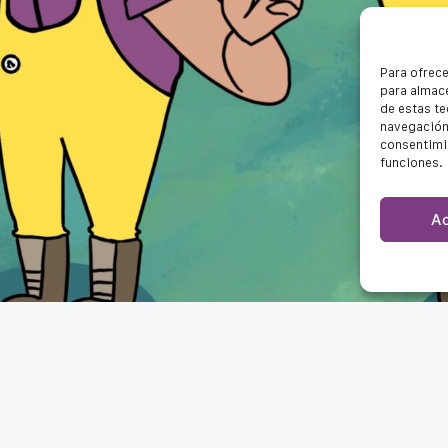
Para ofrece
para almace
de estas t
navegación 
consentimie
funciones.
A