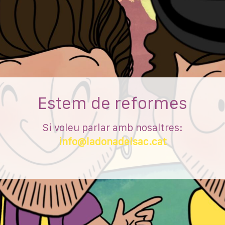
Estem de reformes
Si voleu parlar amb nosaltres:
info@ladonadelsac.cat